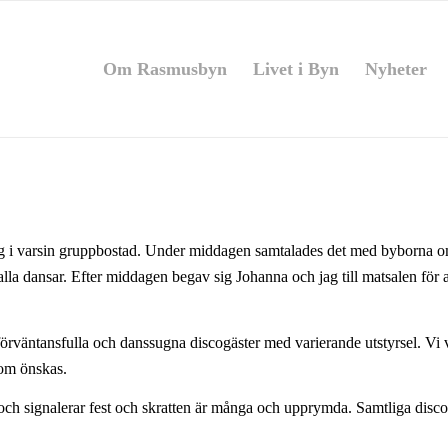
Om Rasmusbyn
Livet i Byn
Nyheter
ag i varsin gruppbostad. Under middagen samtalades det med byborna 
– alla dansar. Efter middagen begav sig Johanna och jag till matsalen f
 förväntansfulla och danssugna discogäster med varierande utstyrsel. Vi 
 som önskas.
 och signalerar fest och skratten är många och upprymda. Samtliga disc