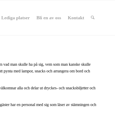
Lediga platser
Bli en av oss
Kontakt
om vad man skulle ha på sig, vem som man kanske skulle
ör att pynta med lampor, snacks och arrangera om bord och
välkomnar alla och delar ut dryckes- och snacksbiljetter och
ogäster har en personal med sig som läser av stämningen och