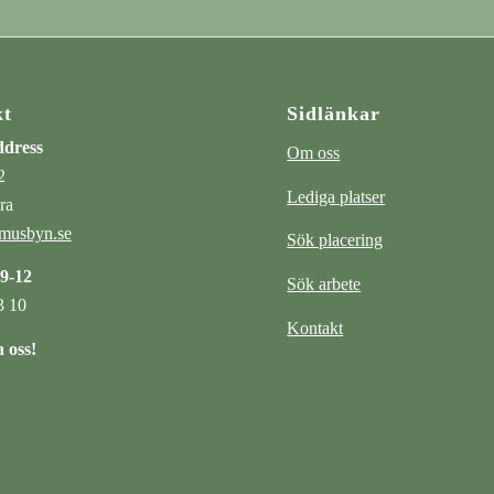
kt
Sidlänkar
ddress
Om oss
2
Lediga platser
ra
musbyn.se
Sök placering
 9-12
Sök arbete
3 10
Kontakt
 oss!