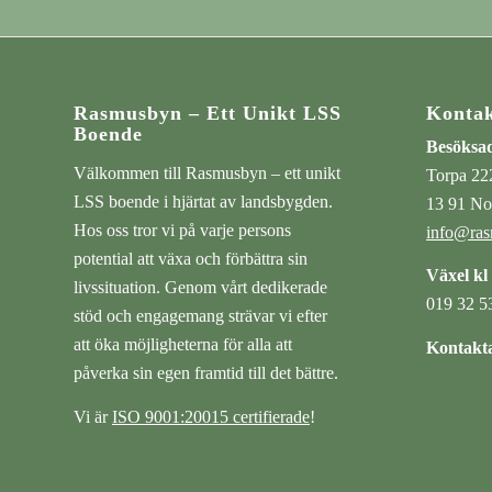
Rasmusbyn – Ett Unikt LSS
Konta
Boende
Besöksa
Välkommen till Rasmusbyn – ett unikt
Torpa 22
LSS boende i hjärtat av landsbygden.
13 91 No
Hos oss tror vi på varje persons
info@ras
potential att växa och förbättra sin
Växel kl
livssituation. Genom vårt dedikerade
019 32 5
stöd och engagemang strävar vi efter
att öka möjligheterna för alla att
Kontakta
påverka sin egen framtid till det bättre.
Vi är
ISO 9001:20015 certifierade
!