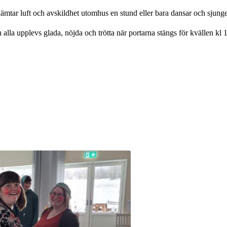
ämtar luft och avskildhet utomhus en stund eller bara dansar och sjunger
lla upplevs glada, nöjda och trötta när portarna stängs för kvällen kl 