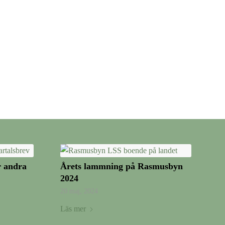
r andra
Årets lammning på Rasmusbyn
2024
20 maj, 2024
Läs mer