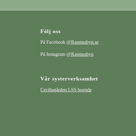
Följ oss
På Facebook
@Rasmusbyn.se
På Instagram
@Rasmusbyn
Vår systerverksamhet
Ceciliagården LSS boende